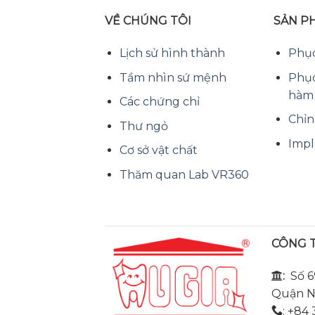
VỀ CHÚNG TÔI
SẢN P
Lịch sử hình thành
Phục
Tầm nhìn sứ mệnh
Phục
hàm
Các chứng chỉ
Chỉn
Thư ngỏ
Impl
Cơ sở vật chất
Thăm quan Lab VR360
CÔNG T
:
Số 6
Quận Na
: +84