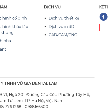
HẨM
DỊCH VỤ
KẾT 
 hình cố định
Dịch vụ thiết kế
 hình tháo lắp –
Dịch vụ in 3D
 khung
CAD/CAM/CNC
h nha
ant
Y TNHH VŨ GIA DENTAL LAB
9-71, Ngõ 201, Đường Cầu Cốc, Phường Tây Mỗ,
m Từ Liêm, TP. Hà Nội, Việt Nam
 38 776 1268
- 0968166300