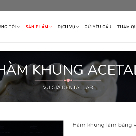
ÚNG TÔI
SẢN PHẨM
DỊCH VỤ
GỬI YÊU CẦU
THĂM QU
HÀM KHUNG ACETA
VU GIA DENTAL LAB
Hàm khung làm bằng vậ