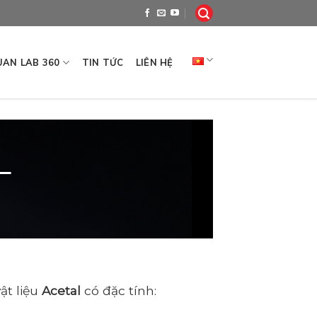
AN LAB 360
TIN TỨC
LIÊN HỆ
L
t liệu
Acetal
có đặc tính: