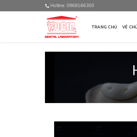
Skip
Hotline: 0968166300
to
content
TRANG CHỦ
VỀ CH