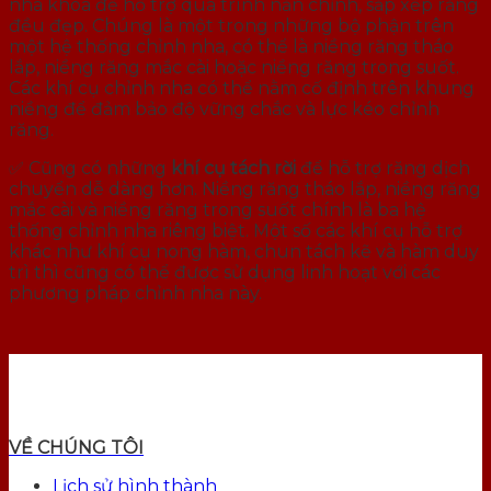
nha khoa để hỗ trợ quá trình nắn chỉnh, sắp xếp răng
đều đẹp. Chúng là một trong những bộ phận trên
một hệ thống chỉnh nha, có thể là niềng răng tháo
lắp, niềng răng mắc cài hoặc niềng răng trong suốt.
Các khí cụ chỉnh nha có thể nằm cố định trên khung
niềng để đảm bảo độ vững chắc và lực kéo chỉnh
răng.
✅ Cũng có những
khí cụ tách rời
để hỗ trợ răng dịch
chuyển dễ dàng hơn. Niềng răng tháo lắp, niềng răng
mắc cài và niềng răng trong suốt chính là ba hệ
thống chỉnh nha riêng biệt. Một số các khí cụ hỗ trợ
khác như khí cụ nong hàm, chun tách kẽ và hàm duy
trì thì cũng có thể được sử dụng linh hoạt với các
phương pháp chỉnh nha này.
VỀ CHÚNG TÔI
Lịch sử hình thành