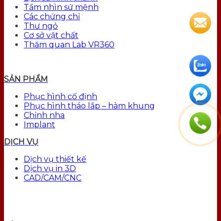
Tầm nhìn sứ mệnh
Các chứng chỉ
Thư ngỏ
Cơ sở vật chất
Thăm quan Lab VR360
SẢN PHẨM
Phục hình cố định
Phục hình tháo lắp – hàm khung
Chỉnh nha
Implant
DỊCH VỤ
Dịch vụ thiết kế
Dịch vụ in 3D
CAD/CAM/CNC