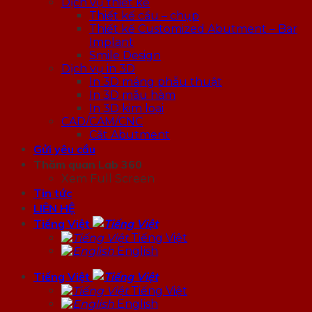
Dịch vụ thiết kế
Thiết kế cầu – chụp
Thiết kế Customized Abutment – Bar
Implant
Smile Design
Dịch vụ in 3D
In 3D máng phẫu thuật
In 3D mẫu hàm
In 3D kim loại
CAD/CAM/CNC
Cắt Abutment
Gửi yêu cầu
Thăm quan Lab 360
Xem Full Screen
Tin tức
LIÊN HỆ
Tiếng Việt
Tiếng Việt
English
Tiếng Việt
Tiếng Việt
English