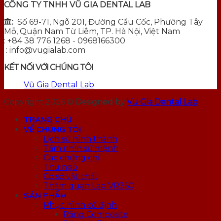
CÔNG TY TNHH VŨ GIA DENTAL LAB
:
Số 69-71, Ngõ 201, Đường Cầu Cốc, Phường Tây
Mỗ, Quận Nam Từ Liêm, TP. Hà Nội, Việt Nam
: +84 38 776 1268
- 0968166300
: info@vugialab.com
KẾT NỐI VỚI CHÚNG TÔI
Vũ Gia Dental Lab
Copyright 2026 ©
Designed by
Vu Gia Dental Lab
TRANG CHỦ
VỀ CHÚNG TÔI
Lịch sử hình thành
Tầm nhìn sứ mệnh
Các chứng chỉ
Thư ngỏ
Cơ sở vật chất
Thăm quan Lab VR360
SẢN PHẨM
Phục hình cố định
Răng Composite