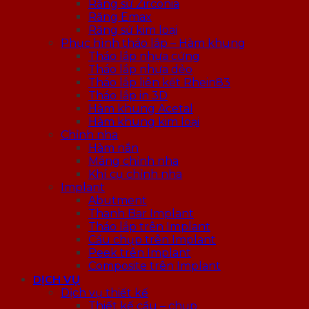
Răng sứ Zirconia
Răng Emax
Răng sứ kim loại
Phục hình tháo lắp – Hàm khung
Tháo lắp nhựa cứng
Tháo lắp nhựa dẻo
Tháo lắp liên kết Rhein83
Tháo lắp in 3D
Hàm khung Acetal
Hàm khung kim loại
Chỉnh nha
Hàm nắn
Máng chỉnh nha
Khí cụ chỉnh nha
Implant
Abutment
Thanh Bar Implant
Tháo lắp trên Implant
Cầu chụp trên Implant
Peek trên Implant
Composite trên Implant
DỊCH VỤ
Dịch vụ thiết kế
Thiết kế cầu – chụp